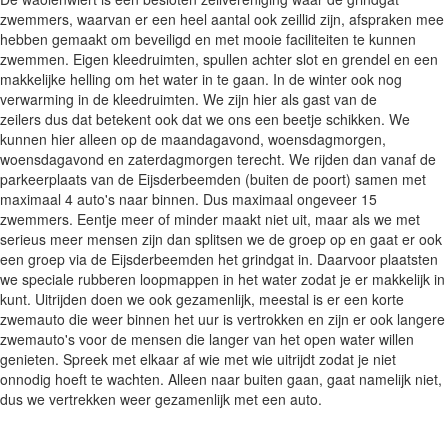
zwemmers, waarvan er een heel aantal ook zeillid zijn, afspraken mee
hebben gemaakt om beveiligd en met mooie faciliteiten te kunnen
zwemmen. Eigen kleedruimten, spullen achter slot en grendel en een
makkelijke helling om het water in te gaan. In de winter ook nog
verwarming in de kleedruimten. We zijn hier als gast van de
zeilers dus dat betekent ook dat we ons een beetje schikken. We
kunnen hier alleen op de maandagavond, woensdagmorgen,
woensdagavond en zaterdagmorgen terecht. We rijden dan vanaf de
parkeerplaats van de Eijsderbeemden (buiten de poort) samen met
maximaal 4 auto's naar binnen. Dus maximaal ongeveer 15
zwemmers. Eentje meer of minder maakt niet uit, maar als we met
serieus meer mensen zijn dan splitsen we de groep op en gaat er ook
een groep via de Eijsderbeemden het grindgat in. Daarvoor plaatsten
we speciale rubberen loopmappen in het water zodat je er makkelijk in
kunt. Uitrijden doen we ook gezamenlijk, meestal is er een korte
zwemauto die weer binnen het uur is vertrokken en zijn er ook langere
zwemauto's voor de mensen die langer van het open water willen
genieten. Spreek met elkaar af wie met wie uitrijdt zodat je niet
onnodig hoeft te wachten. Alleen naar buiten gaan, gaat namelijk niet,
dus we vertrekken weer gezamenlijk met een auto.