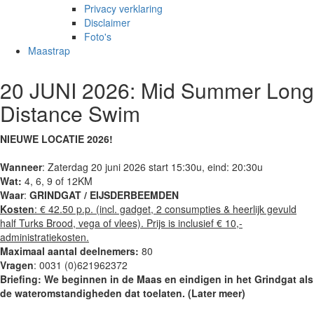
Privacy verklaring
Disclaimer
Foto's
Maastrap
20 JUNI 2026: Mid Summer Long
Distance Swim
NIEUWE LOCATIE 2026!
Wanneer
: Zaterdag 20 juni 2026 start 15:30u, eind: 20:30u
Wat:
4, 6, 9 of 12KM
Waar
:
GRINDGAT / EIJSDERBEEMDEN
Kosten
: € 42.50 p.p. (incl. gadget, 2 consumpties & heerlijk gevuld
half Turks Brood, vega of vlees). Prijs is inclusief € 10,-
administratiekosten.
Maximaal aantal deelnemers:
80
Vragen
: 0031 (0)621962372
Briefing: We beginnen in de Maas en eindigen in het Grindgat als
de wateromstandigheden dat toelaten. (Later meer)