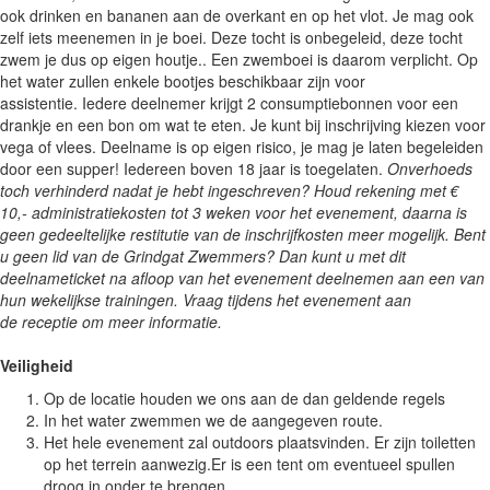
ook drinken en bananen aan de overkant en op het vlot. Je mag ook
zelf iets meenemen in je boei. Deze tocht is onbegeleid, deze tocht
zwem je dus op eigen houtje.. Een zwemboei is daarom verplicht. Op
het water zullen enkele bootjes beschikbaar zijn voor
assistentie. Iedere deelnemer krijgt 2 consumptiebonnen voor een
drankje en een bon om wat te eten. Je kunt bij inschrijving kiezen voor
vega of vlees. Deelname is op eigen risico, je mag je laten begeleiden
door een supper! Iedereen boven 18 jaar is toegelaten.
Onverhoeds
toch verhinderd nadat je hebt ingeschreven? Houd rekening met €
10,- administratiekosten tot 3 weken voor het evenement, daarna is
geen gedeeltelijke restitutie van de inschrijfkosten meer mogelijk. Bent
u geen lid van de Grindgat Zwemmers? Dan kunt u met dit
deelnameticket na afloop van het evenement deelnemen aan een van
hun wekelijkse trainingen. Vraag tijdens het evenement aan
de receptie om meer informatie.
Veiligheid
Op de locatie houden we ons aan de dan geldende regels
In het water zwemmen we de aangegeven route.
Het hele evenement zal outdoors plaatsvinden. Er zijn toiletten
op het terrein aanwezig.Er is een tent om eventueel spullen
droog in onder te brengen.