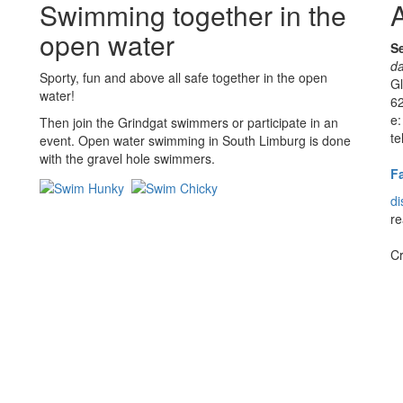
Swimming together in the
A
open water
Se
da
Sporty, fun and above all safe together in the open
G
water!
62
e:
Then join the Grindgat swimmers or participate in an
te
event. Open water swimming in South Limburg is done
with the gravel hole swimmers.
F
di
re
Cr