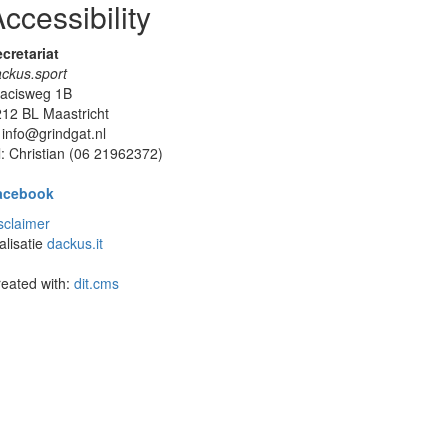
ccessibility
cretariat
ckus.sport
lacisweg 1B
12 BL Maastricht
 info@grindgat.nl
l: Christian (06 21962372)
acebook
sclaimer
alisatie
dackus.it
eated with:
dit.cms