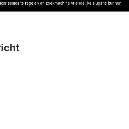
iker sesies te regelen en zoekmachine vriendelijke slugs te kunnen
icht