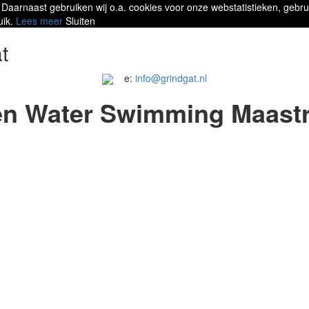
 Daarnaast gebruiken wij o.a. cookies voor onze webstatistieken, gebru
uik.
Lees meer
Sluiten
t
e:
info@grindgat.nl
n Water Swimming Maastr